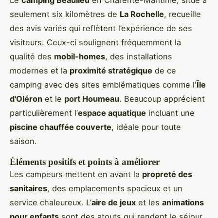
Le
camping Beaulieu
en Charente-Maritime, situé à
seulement six kilomètres de
La Rochelle
, recueille
des avis variés qui reflètent l’expérience de ses
visiteurs. Ceux-ci soulignent fréquemment la
qualité des
mobil-homes
, des installations
modernes et la
proximité stratégique
de ce
camping avec des sites emblématiques comme l'
Île
d'Oléron
et le
port Houmeau
. Beaucoup apprécient
particulièrement l’
espace aquatique
incluant une
piscine chauffée couverte
, idéale pour toute
saison.
Éléments positifs et points à améliorer
Les campeurs mettent en avant la
propreté des
sanitaires
, des emplacements spacieux et un
service chaleureux. L’
aire de jeux
et les
animations
pour enfants
sont des atouts qui rendent le séjour